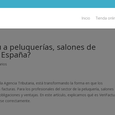
Inicio
Tienda onli
 a peluquerías, salones de
n España?
rios
la Agencia Tributaria, está transformando la forma en que los
cturas. Para los profesionales del sector de la peluquería, salones
obligaciones y ventajas. En este artículo, explicamos qué es VeriFactu
rse correctamente.