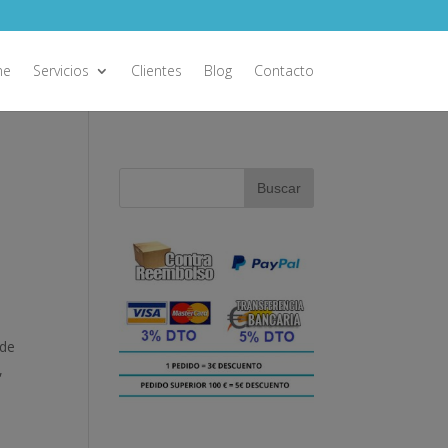
ne
Servicios
Clientes
Blog
Contacto
 de
,