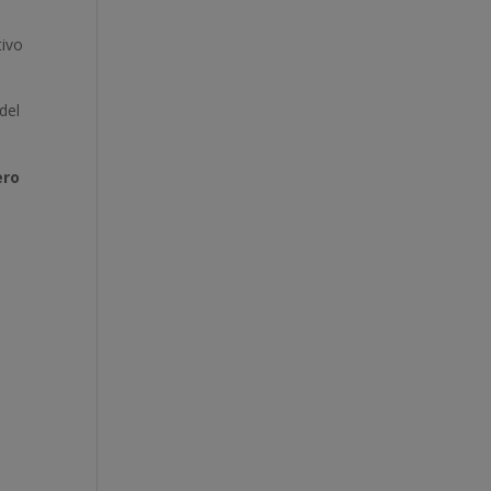
tivo
del
ero