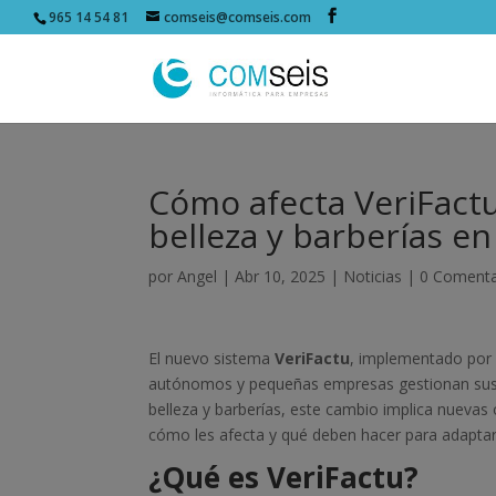
965 14 54 81
comseis@comseis.com
Cómo afecta VeriFactu
belleza y barberías e
por
Angel
|
Abr 10, 2025
|
Noticias
|
0 Comenta
El nuevo sistema
VeriFactu
, implementado por 
autónomos y pequeñas empresas gestionan sus fa
belleza y barberías, este cambio implica nuevas 
cómo les afecta y qué deben hacer para adapta
¿Qué es VeriFactu?