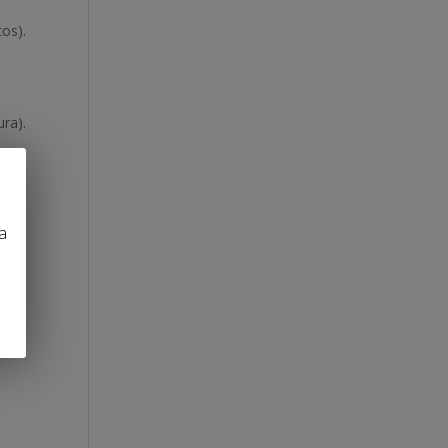
tos).
ra).
a